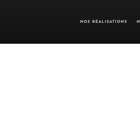
NOS RÉALISATIONS
N
INTROUVAB
Il semble que ce que vous cherchez est introuvable